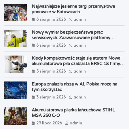
Najważniejsze jesienne targi przemysłowe
ponownie w Katowicach
6 sierpnia 2026
admin
Nowy wymiar bezpieczeństwa prac
serwisowych. Zaawansowane platformy
robocze KRAUSE w zakładzie Alstom
6 sierpnia 2026
admin
Polska w Chorzowie
Kiedy kompaktowość staje się atutem Nowa
akumulatorowa piła szablasta ERSC 18 firmy
Festool
5 sierpnia 2026
admin
Europa znalazła niszę w AI. Polska może na
tym skorzystać
3 sierpnia 2026
admin
Akumulatorowa pilarka łańcuchowa STIHL
MSA 260 C-O
29 lipca 2026
admin