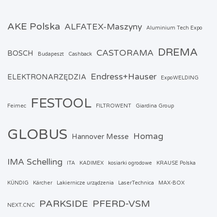
AKE Polska
ALFATEX-Maszyny
Aluminium Tech Expo
DREMA
CASTORAMA
BOSCH
Budapeszt
Cashback
Endress+Hauser
ELEKTRONARZĘDZIA
ExpoWELDING
FESTOOL
Feimec
FILTROWENT
Giardina Group
GLOBUS
Homag
Hannover Messe
IMA Schelling
ITA
KADIMEX
kosiarki ogrodowe
KRAUSE Polska
KÜNDIG
Kärcher
Lakiernicze urządzenia
LaserTechnica
MAX-BOX
PARKSIDE
PFERD-VSM
NEXT.CNC