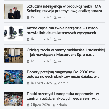
Sztuczna inteligencja w produkcji mebli: IMA
Schelling rozwija przemysłową analizę obrazu
15 lipca 2026
admin
Każde cięcie ma swoje narzędzie – Festool
rozwija linię akumulatorowych wyrzynarek
oscylacyjnych
14 lipca 2026
admin
Odciągi trocin w branży meblarskiej i stolarskiej
– jak rozwiązania Mastervent Sp. z o.o.
wspierają nowoczesną produkcję
12 lipca 2026
admin
Roboty przejmą magazyny. Do 2030 roku
połowa nowych obiektów może działać w
modelu „robot-centric”
10 lipca 2026
admin
Polski przemysł i europejska odporność w
centrum październikowych wydarzeń w
Katowicach
7 lipca 2026
admin