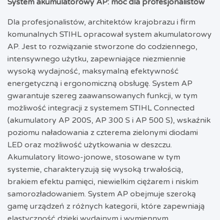
System akumulatorowy AP: moc dla profesjonalistów
Dla profesjonalistów, architektów krajobrazu i firm
komunalnych STIHL opracował system akumulatorowy
AP. Jest to rozwiązanie stworzone do codziennego,
intensywnego użytku, zapewniające niezmiennie
wysoką wydajność, maksymalną efektywność
energetyczną i ergonomiczną obsługę. System AP
gwarantuje szereg zaawansowanych funkcji, w tym
możliwość integracji z systemem STIHL Connected
(akumulatory AP 200S, AP 300 S i AP 500 S), wskaźnik
poziomu naładowania z czterema zielonymi diodami
LED oraz możliwość użytkowania w deszczu.
Akumulatory litowo-jonowe, stosowane w tym
systemie, charakteryzują się wysoką trwałością,
brakiem efektu pamięci, niewielkim ciężarem i niskim
samorozładowaniem. System AP obejmuje szeroką
gamę urządzeń z różnych kategorii, które zapewniają
elastyczność dzięki wydajnym i wymiennym