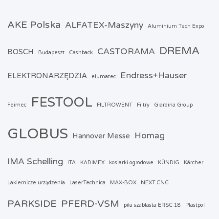
AKE Polska
ALFATEX-Maszyny
Aluminium Tech Expo
DREMA
CASTORAMA
BOSCH
Budapeszt
Cashback
Endress+Hauser
ELEKTRONARZĘDZIA
elumatec
FESTOOL
Feimec
FILTROWENT
Filtry
Giardina Group
GLOBUS
Homag
Hannover Messe
IMA Schelling
ITA
KADIMEX
kosiarki ogrodowe
KÜNDIG
Kärcher
Lakiernicze urządzenia
LaserTechnica
MAX-BOX
NEXT.CNC
PARKSIDE
PFERD-VSM
piła szablasta ERSC 18
Plastpol