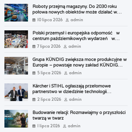
Roboty przejmą magazyny. Do 2030 roku
połowa nowych obiektów może działać w
modelu „robot-centric”
10 lipca 2026
admin
Polski przemysł i europejska odporność w
centrum październikowych wydarzeń w
Katowicach
7 lipca 2026
admin
Grupa KÜNDIG zwiększa moce produkcyjne w
Europie – powstaje nowy zakład KÜNDIG
Italia
5 lipca 2026
admin
Kärcher i STIHL ogłaszają przełomowe
partnerstwo w dziedzinie technologii
akumulatorowej
2 lipca 2026
admin
Budowanie relacji: Rozmawiajmy o przyszłości
twarzą w twarz
1 lipca 2026
admin