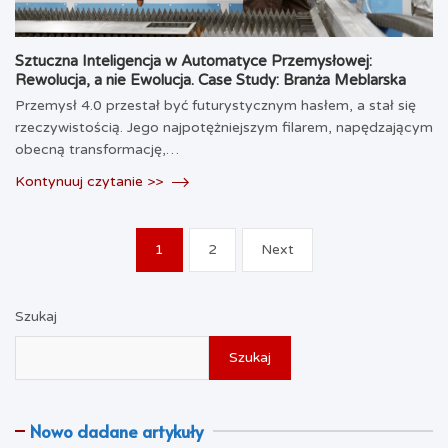
Sztuczna Inteligencja w Automatyce Przemysłowej:
Rewolucja, a nie Ewolucja. Case Study: Branża Meblarska
Przemysł 4.0 przestał być futurystycznym hasłem, a stał się
rzeczywistością. Jego najpotężniejszym filarem, napędzającym
obecną transformację,…
Kontynuuj czytanie >>
Stronicowanie
1
2
Next
wpisów
Szukaj
Szukaj
Nowo dadane artykuły